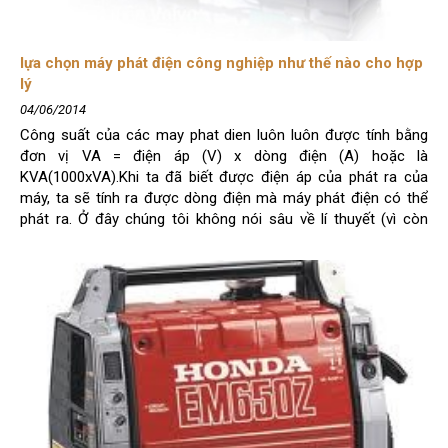
lựa chọn máy phát điện công nghiệp như thế nào cho hợp
lý
04/06/2014
Công suất của các may phat dien luôn luôn được tính bằng
đơn vị VA = điện áp (V) x dòng điện (A) hoặc là
KVA(1000xVA).Khi ta đã biết được điện áp của phát ra của
máy, ta sẽ tính ra được dòng điện mà máy phát điện có thể
phát ra. Ở đây chúng tôi không nói sâu về lí thuyết (vì còn
nhiều vấn đề liên quan về các khái niệm như công suất, hệ số
công suất..) nhưng ta có thể chọn theo 1 vài tiêu chí như s