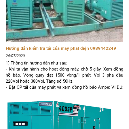
Hướng dẫn kiểm tra tải của máy phát điện 0989442249
24/07/2020
1) Thông tin hướng dẫn như sau:
- Khi ta vận hành cho hoạt động máy, chờ 5 giây; Xem đồng
hồ báo. Vòng quay đạt 1500 vòng/1 phút, Vol 3 pha đều
220Vol hoặc 380Vol, Tầng số 50Hz.
- Bật CP tải của máy phát và xem đồng hồ báo Ampe: VÍ DỤ:
Máy phát điện của bạn là 100kva thì bạn nên cho chạy tải ở
mức tương ứng với 100Ampe/1pha.
(vì sao? Ở mức tải này thì tuổi thọ của máy sẽ lâu dài và bềnh
hơn)
-