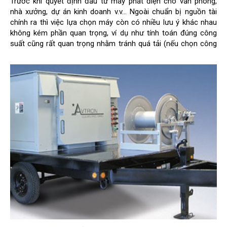
Trước khi quyết định đầu tư máy phát điện cho văn phòng,
nhà xưởng, dự án kinh doanh v.v... Ngoài chuẩn bị nguồn tài
chính ra thì việc lựa chọn máy còn có nhiều lưu ý khác nhau
không kém phần quan trọng, ví dụ như tính toán đúng công
suất cũng rất quan trọng nhằm tránh quá tải (nếu chọn công
suất máy nhỏ hơn công suất tải) hay lãng phí (nếu chọn công
suất máy lớn hơn nhiều công suất tải).