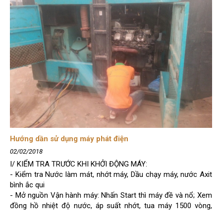
Hướng dần sử dụng máy phát điện
02/02/2018
I/ KIỂM TRA TRƯỚC KHI KHỞI ĐỘNG MÁY:
- Kiểm tra Nước làm mát, nhớt máy, Dầu chạy máy, nước Axit
bình ắc qui
- Mở nguồn Vận hành máy: Nhấn Start thì máy đề và nổ; Xem
đồng hồ nhiệt độ nước, áp suất nhớt, tua máy 1500 vòng,
380Vol, Tầng số 50HZ, đạt hết thì đóng CP tải máy