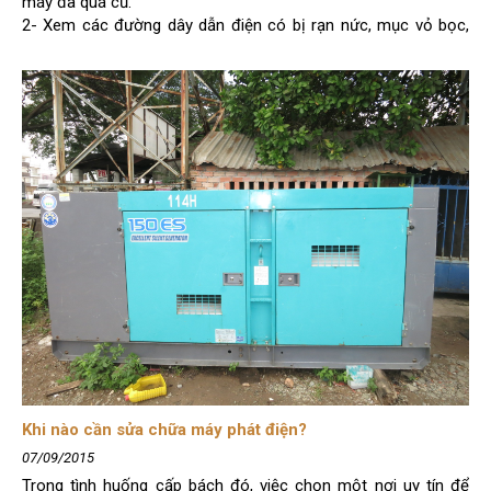
máy đã quá cũ.
2- Xem các đường dây dẫn điện có bị rạn nức, mục vỏ bọc,
bong tróc?
3- Xem thân vỏ máy, Sắc xi, cao su dảm chấn máy, sàn đế
thùng, các góc cạnh thân vỏ có bị mục?...
4- Sau cùng nên nổ máy thử ra sao...
Khi nào cần sửa chữa máy phát điện?
07/09/2015
Trong tình huống cấp bách đó, việc chọn một nơi uy tín để