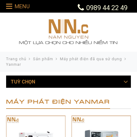
MENU
0989 44 22 49
Trang chủ
Sản phẩm
Máy phát điện đã qua sử dụng
Yanmar
TUỲ CHỌN
MÁY PHÁT ĐIỆN YANMAR